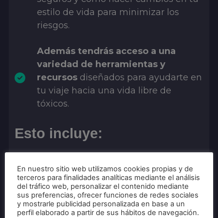
estilo de vida para minimizar los
riesgos.
Además tendrás acceso a una
variedad de herramientas y
recursos
diseñados para ayudarte en
tu viaje hacia una vida libre de
tóxicos.
Esto incluye:
Un cuaderno de ejercicios
para que
En nuestro sitio web utilizamos cookies propias y de
vayas poniendo en práctica todo lo
terceros para finalidades analíticas mediante el análisis
que aprendes durante el curso.
del tráfico web, personalizar el contenido mediante
sus preferencias, ofrecer funciones de redes sociales
y mostrarle publicidad personalizada en base a un
Una lista detallada de de lecturas,
perfil elaborado a partir de sus hábitos de navegación.