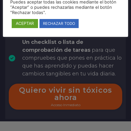
Puedes aceptar todas las cookies mediante el botón
películas, documentales y artículos
“Aceptar” o puedes rechazarlas mediante el botón
que te proporcionarán un
"Rechazar todas".
conocimiento más profundo sobre el
ACEPTAR
RECHAZAR TODO
tema.
Un checklist o lista de
comprobación de tareas
para que
compruebes que pones en práctica lo
que has aprendido y puedas hacer
cambios tangibles en tu vida diaria.
Quiero vivir sin tóxicos
ahora
Acceso Inmediato