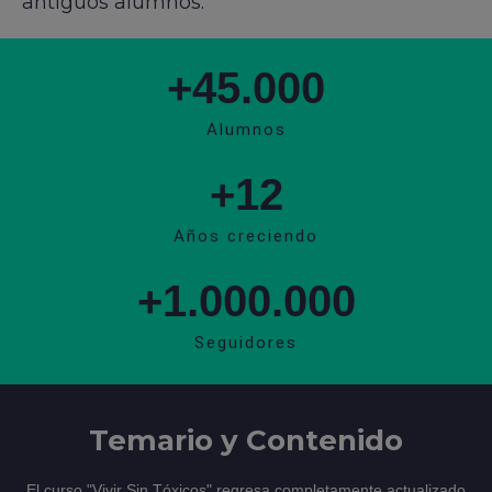
antiguos alumnos.
+
45.000
Alumnos
+
12
Años creciendo
+
1.000.000
Seguidores
Temario y Contenido
El curso "Vivir Sin Tóxicos" regresa completamente actualizado