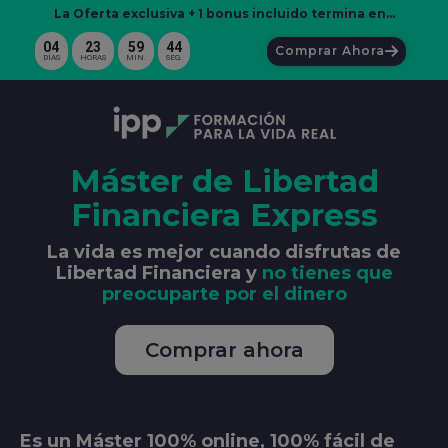
La Oferta exclusiva + 1 bonus incluido termina en...
04
23
59
43
Comprar Ahora
DÍAS
HORAS
MIN.
SEG.
Máster de Libertad
Financiera Express
La vida es mejor cuando disfrutas de
Libertad Financiera y
no tienes que
preocuparte por el dinero
Comprar ahora
Es un Máster 100% online, 100% fácil de