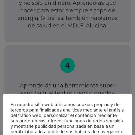
y no sólo en dinero. Aprenderás qué
hacer para estar siempre a tope de
energía. Sí, así es: también hablamos
de salud en el MDLF. Alucina.
4
Aprenderás una herramienta super
sencilla que te dirá cuánto puedes
gastar realmente en vivienda o en
En nuestro sitio web utilizamos cookies propias y de
lujos, para que vivas relajado, gastes
terceros para finalidades analíticas mediante el análisis
sin culpa y ahorres sin darte cuenta.
del tráfico web, personalizar el contenido mediante
sus preferencias, ofrecer funciones de redes sociales
En automático.
y mostrarle publicidad personalizada en base a un
perfil elaborado a partir de sus hábitos de navegación.