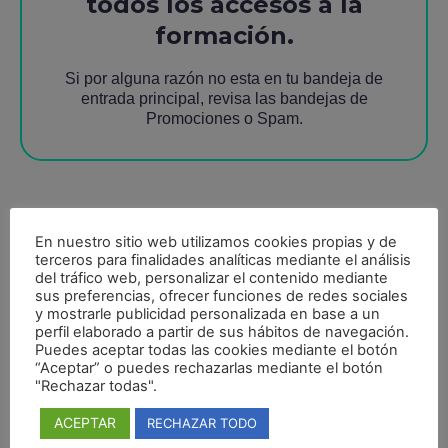
todos los accesos a la
formación.
Si por alguna razón no esta en tu bandeja de
entrada principal, revisa las bandejas de
Promociones o Spam.
En nuestro sitio web utilizamos cookies propias y de
terceros para finalidades analíticas mediante el análisis
del tráfico web, personalizar el contenido mediante
Síguenos en nuestras redes si quieres estar al día
sus preferencias, ofrecer funciones de redes sociales
de todas nuestras novedades y contenidos para
y mostrarle publicidad personalizada en base a un
perfil elaborado a partir de sus hábitos de navegación.
mejorar tu vida personal y profesional.
Puedes aceptar todas las cookies mediante el botón
“Aceptar” o puedes rechazarlas mediante el botón
"Rechazar todas".
ACEPTAR
RECHAZAR TODO